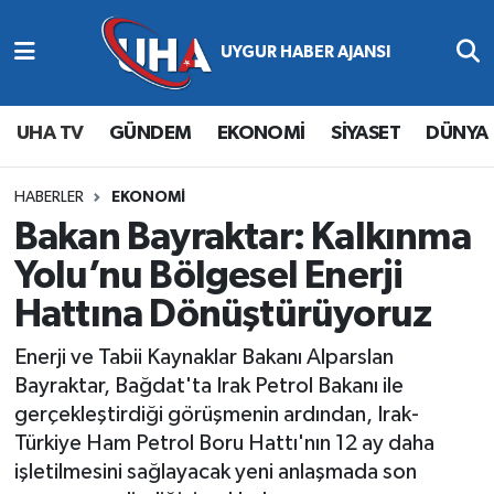
Abone Ol
Nöbetçi Eczaneler
UHA TV
GÜNDEM
EKONOMİ
SİYASET
DÜNYA
Gündem
Hava Durumu
Ekonomi
Namaz Vakitleri
HABERLER
EKONOMİ
Bakan Bayraktar: Kalkınma
Magazin
Trafik Durumu
Yolu’nu Bölgesel Enerji
Hattına Dönüştürüyoruz
Siyaset
Süper Lig Puan Durumu ve Fikstür
Enerji ve Tabii Kaynaklar Bakanı Alparslan
Spor
Tüm Manşetler
Bayraktar, Bağdat'ta Irak Petrol Bakanı ile
gerçekleştirdiği görüşmenin ardından, Irak-
Yaşam
Son Dakika Haberleri
Türkiye Ham Petrol Boru Hattı'nın 12 ay daha
işletilmesini sağlayacak yeni anlaşmada son
Haber Arşivi