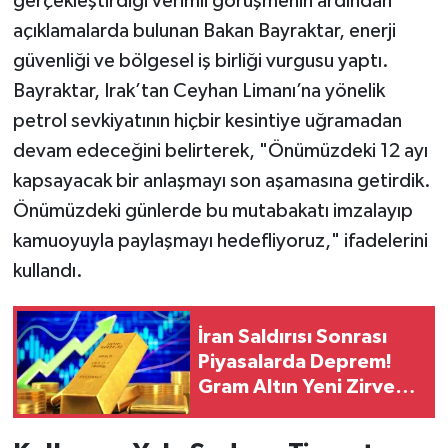
gerçekleştirdiği verimli görüşmenin ardından
açıklamalarda bulunan Bakan Bayraktar, enerji
güvenliği ve bölgesel iş birliği vurgusu yaptı.
Bayraktar, Irak’tan Ceyhan Limanı’na yönelik
petrol sevkiyatının hiçbir kesintiye uğramadan
devam edeceğini belirterek, "Önümüzdeki 12 ayı
kapsayacak bir anlaşmayı son aşamasına getirdik.
Önümüzdeki günlerde bu mutabakatı imzalayıp
kamuoyuyla paylaşmayı hedefliyoruz," ifadelerini
kullandı.
İran Saldırısı Sonrası
Piyasalarda Deprem!
Gram Altın Yeni Zirveyi
Gördü