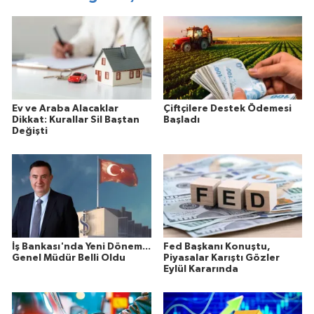
Ev ve Araba Alacaklar
Çiftçilere Destek Ödemesi
Dikkat: Kurallar Sil Baştan
Başladı
Değişti
İş Bankası'nda Yeni Dönem...
Fed Başkanı Konuştu,
Genel Müdür Belli Oldu
Piyasalar Karıştı Gözler
Eylül Kararında