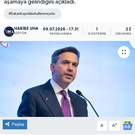
aşamaya gelindiğini açıkladı.
#Bakanbayraktarkalkinmayolu
HABİBE UHA
09.07.2026 - 17:31
1
2 DK
EDITÖR
YAYINLANMA
GÖSTERIM
OKUNMA S
Paylaş
-
+
A
A