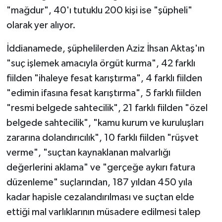
"mağdur", 40'ı tutuklu 200 kişi ise "şüpheli"
olarak yer alıyor.
İddianamede, şüphelilerden Aziz İhsan Aktaş'ın
"suç işlemek amacıyla örgüt kurma", 42 farklı
fiilden "ihaleye fesat karıştırma", 4 farklı fiilden
"edimin ifasına fesat karıştırma", 5 farklı fiilden
"resmi belgede sahtecilik", 21 farklı fiilden "özel
belgede sahtecilik", "kamu kurum ve kuruluşları
zararına dolandırıcılık", 10 farklı fiilden "rüşvet
verme", "suçtan kaynaklanan malvarlığı
değerlerini aklama" ve "gerçeğe aykırı fatura
düzenleme" suçlarından, 187 yıldan 450 yıla
kadar hapisle cezalandırılması ve suçtan elde
ettiği mal varlıklarının müsadere edilmesi talep