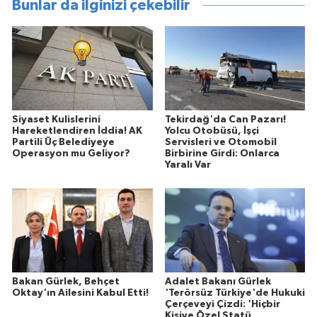
Bunlar da ilginizi çekebilir
Siyaset Kulislerini
Tekirdağ'da Can Pazarı!
Hareketlendiren İddia! AK
Yolcu Otobüsü, İşçi
Partili Üç Belediyeye
Servisleri ve Otomobil
Operasyon mu Geliyor?
Birbirine Girdi: Onlarca
Yaralı Var
Bakan Gürlek, Behçet
Adalet Bakanı Gürlek
Oktay'ın Ailesini Kabul Etti!
'Terörsüz Türkiye'de Hukuki
Çerçeveyi Çizdi: 'Hiçbir
Kişiye Özel Statü