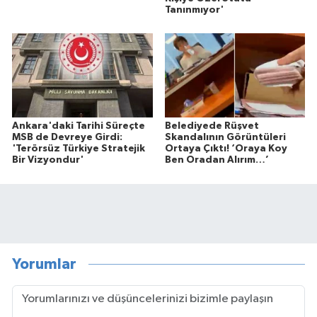
Tanınmıyor'
Ankara'daki Tarihi Süreçte
Belediyede Rüşvet
MSB de Devreye Girdi:
Skandalının Görüntüleri
'Terörsüz Türkiye Stratejik
Ortaya Çıktı! ‘Oraya Koy
Bir Vizyondur'
Ben Oradan Alırım…’
Yorumlar