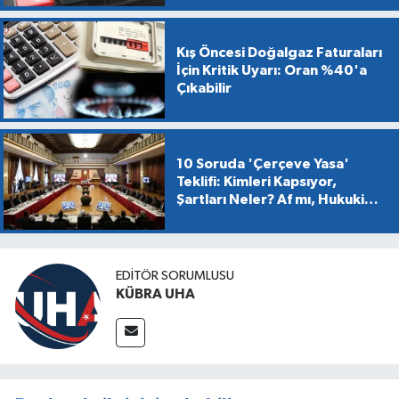
Kış Öncesi Doğalgaz Faturaları
İçin Kritik Uyarı: Oran %40'a
Çıkabilir
10 Soruda 'Çerçeve Yasa'
Teklifi: Kimleri Kapsıyor,
Şartları Neler? Af mı, Hukuki
Dönüşüm mü?
EDİTÖR SORUMLUSU
KÜBRA UHA