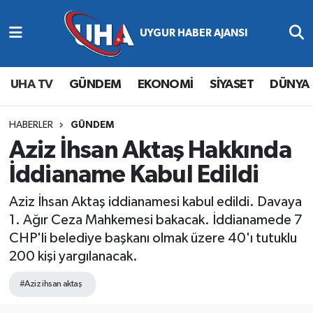
Abone Ol
Nöbetçi Eczaneler
UHA TV
GÜNDEM
EKONOMİ
SİYASET
DÜNYA
Gündem
Hava Durumu
Ekonomi
Namaz Vakitleri
HABERLER
GÜNDEM
Aziz İhsan Aktaş Hakkında
Magazin
Trafik Durumu
İddianame Kabul Edildi
Siyaset
Süper Lig Puan Durumu ve Fikstür
Aziz İhsan Aktaş iddianamesi kabul edildi. Davaya
1. Ağır Ceza Mahkemesi bakacak. İddianamede 7
Spor
Tüm Manşetler
CHP'li belediye başkanı olmak üzere 40'ı tutuklu
200 kişi yargılanacak.
Yaşam
Son Dakika Haberleri
#Aziz ihsan aktaş
Haber Arşivi