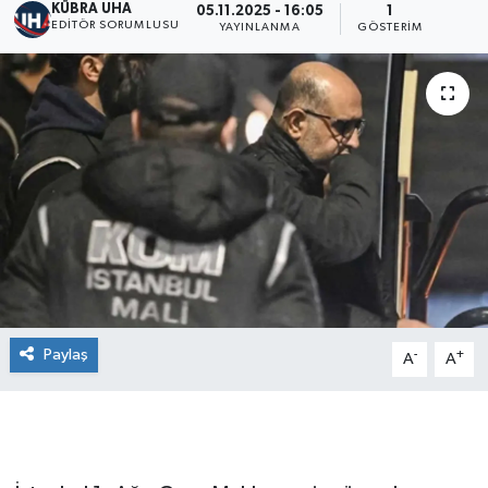
KÜBRA UHA
05.11.2025 - 16:05
1
EDİTÖR SORUMLUSU
YAYINLANMA
GÖSTERIM
Paylaş
-
+
A
A