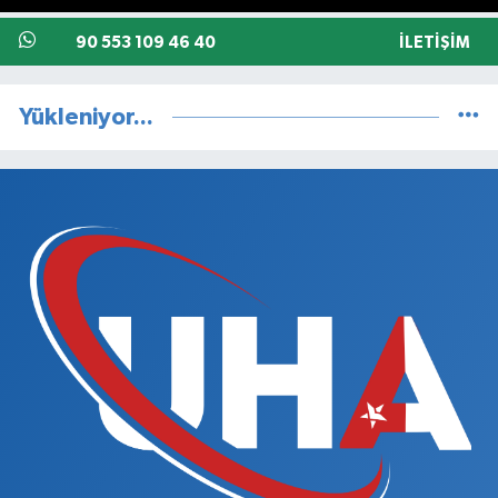
90 553 109 46 40
İLETIŞIM
Yükleniyor...