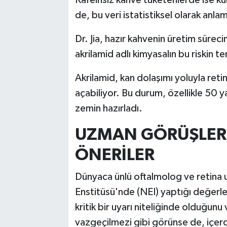
de, bu veri istatistiksel olarak anla
Dr. Jia, hazır kahvenin üretim süreci
akrilamid adlı kimyasalın bu riskin t
Akrilamid, kan dolaşımı yoluyla ret
açabiliyor. Bu durum, özellikle 50 y
zemin hazırladı.
UZMAN GÖRÜŞLERİ:
ÖNERİLER
Dünyaca ünlü oftalmolog ve retina 
Enstitüsü'nde (NEI) yaptığı değerle
kritik bir uyarı niteliğinde olduğu
vazgeçilmezi gibi görünse de, içerdi