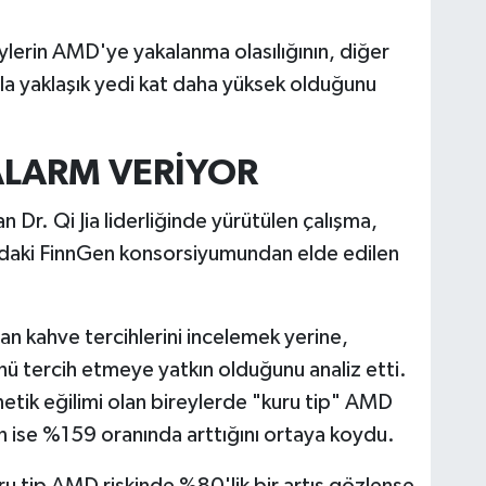
ylerin AMD'ye yakalanma olasılığının, diğer
sla yaklaşık yedi kat daha yüksek olduğunu
 ALARM VERİYOR
 Dr. Qi Jia liderliğinde yürütülen çalışma,
a'daki FinnGen konsorsiyumundan elde edilen
dan kahve tercihlerini incelemek yerine,
nü tercih etmeye yatkın olduğunu analiz etti.
netik eğilimi olan bireylerde "kuru tip" AMD
in ise %159 oranında arttığını ortaya koydu.
ru tip AMD riskinde %80'lik bir artış gözlense