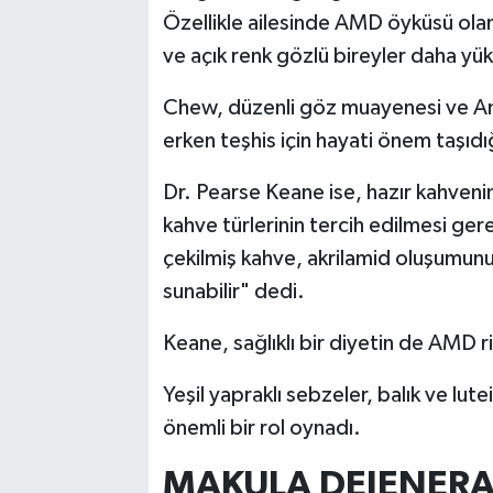
Özellikle ailesinde AMD öyküsü olanl
ve açık renk gözlü bireyler daha yük
Chew, düzenli göz muayenesi ve Ams
erken teşhis için hayati önem taşıdığ
Dr. Pearse Keane ise, hazır kahvenin
kahve türlerinin tercih edilmesi ger
çekilmiş kahve, akrilamid oluşumun
sunabilir" dedi.
Keane, sağlıklı bir diyetin de AMD ri
Yeşil yapraklı sebzeler, balık ve lu
önemli bir rol oynadı.
MAKULA DEJENERA