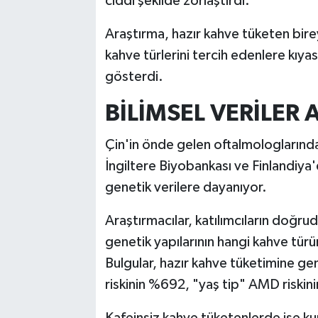
ciddi şekilde zorlaştırdı.
Araştırma, hazır kahve tüketen bire
kahve türlerini tercih edenlere kıya
gösterdi.
BİLİMSEL VERİLER
Çin'in önde gelen oftalmologlarından
İngiltere Biyobankası ve Finlandiy
genetik verilere dayanıyor.
Araştırmacılar, katılımcıların doğru
genetik yapılarının hangi kahve türü
Bulgular, hazır kahve tüketimine ge
riskinin %692, "yaş tip" AMD riskin
Kafeinsiz kahve tüketenlerde ise ku