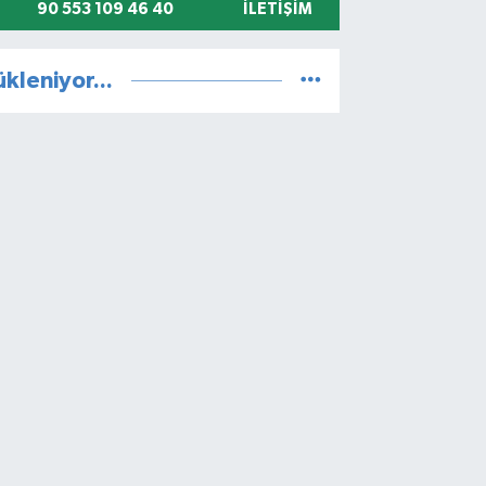
90 553 109 46 40
İLETIŞIM
ükleniyor...