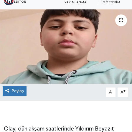
EDITÖR
YAYINLANMA
GÖSTERIM
Paylaş
-
+
A
A
Olay, dün akşam saatlerinde Yıldırım Beyazıt