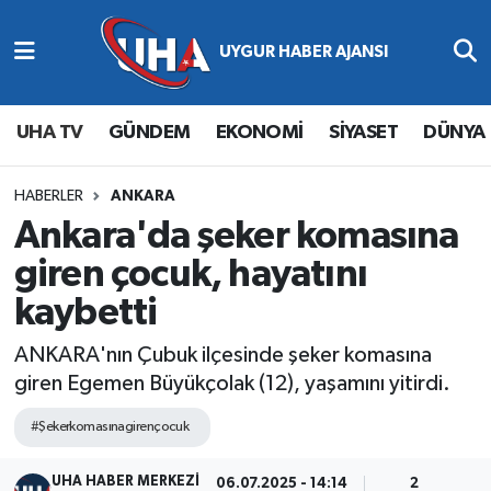
Abone Ol
Nöbetçi Eczaneler
UHA TV
GÜNDEM
EKONOMİ
SİYASET
DÜNYA
Gündem
Hava Durumu
Ekonomi
Namaz Vakitleri
HABERLER
ANKARA
Ankara'da şeker komasına
Magazin
Trafik Durumu
giren çocuk, hayatını
kaybetti
Siyaset
Süper Lig Puan Durumu ve Fikstür
ANKARA'nın Çubuk ilçesinde şeker komasına
Spor
Tüm Manşetler
giren Egemen Büyükçolak (12), yaşamını yitirdi.
Yaşam
Son Dakika Haberleri
#Şekerkomasınagirençocuk
Haber Arşivi
UHA HABER MERKEZİ
06.07.2025 - 14:14
2