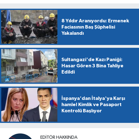
8 Yıldır Aranıyordu: Ermenek
Faciasının Baş Şüphelisi
Yakalandı
Sultangazi'de Kazı Paniği:
Hasar Gören 3 Bina Tahliye
Edildi
İspanya'dan İtalya'ya Karşı
hamle! Kimlik ve Pasaport
Kontrolü Başlıyor
EDITÖR HAKKINDA