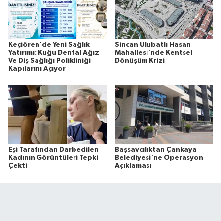
Keçiören'de Yeni Sağlık
Sincan Ulubatlı Hasan
Yatırımı: Kuğu Dental Ağız
Mahallesi'nde Kentsel
Ve Diş Sağlığı Polikliniği
Dönüşüm Krizi
Kapılarını Açıyor
Eşi Tarafından Darbedilen
Başsavcılıktan Çankaya
Kadının Görüntüleri Tepki
Belediyesi'ne Operasyon
Çekti
Açıklaması