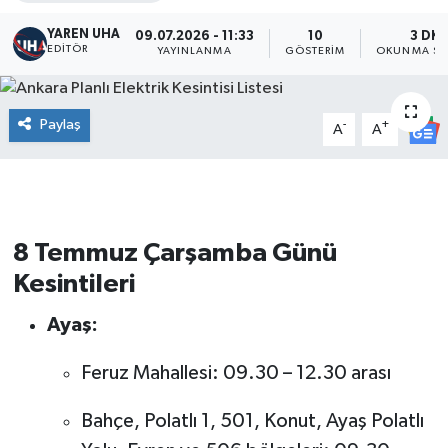
YAREN UHA
09.07.2026 - 11:33
10
3 DK
EDITÖR
YAYINLANMA
GÖSTERIM
OKUNMA SÜ
Paylaş
-
+
A
A
8 Temmuz Çarşamba Günü
Kesintileri
Ayaş:
Feruz Mahallesi: 09.30 – 12.30 arası
Bahçe, Polatlı 1, 501, Konut, Ayaş Polatlı