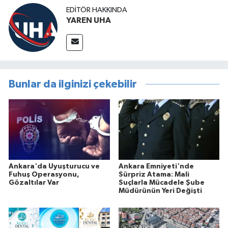
EDITÖR HAKKINDA
YAREN UHA
Bunlar da ilginizi çekebilir
Ankara'da Uyuşturucu ve
Ankara Emniyeti'nde
Fuhuş Operasyonu,
Sürpriz Atama: Mali
Gözaltılar Var
Suçlarla Mücadele Şube
Müdürünün Yeri Değişti