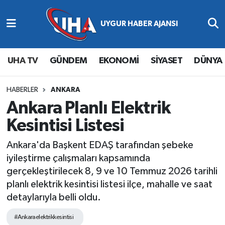
Abone Ol
Nöbetçi Eczaneler
UHA TV
GÜNDEM
EKONOMİ
SİYASET
DÜNYA
Gündem
Hava Durumu
Ekonomi
Namaz Vakitleri
HABERLER
ANKARA
Ankara Planlı Elektrik
Magazin
Trafik Durumu
Kesintisi Listesi
Siyaset
Süper Lig Puan Durumu ve Fikstür
Ankara'da Başkent EDAŞ tarafından şebeke
iyileştirme çalışmaları kapsamında
Spor
Tüm Manşetler
gerçekleştirilecek 8, 9 ve 10 Temmuz 2026 tarihli
planlı elektrik kesintisi listesi ilçe, mahalle ve saat
Yaşam
Son Dakika Haberleri
detaylarıyla belli oldu.
Haber Arşivi
#Ankaraelektrikkesintisi