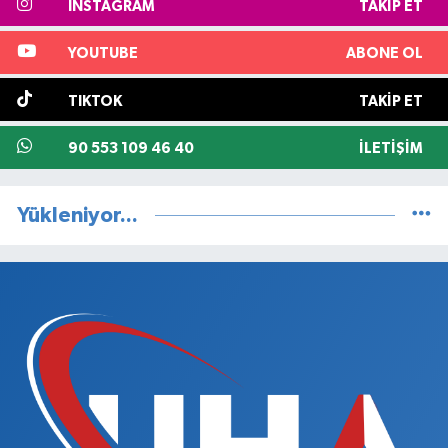
INSTAGRAM
TAKIP ET
YOUTUBE
ABONE OL
TIKTOK
TAKIP ET
90 553 109 46 40
İLETIŞIM
Yükleniyor...