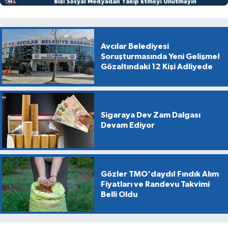
Avcılar Belediyesi
Soruşturmasında Yeni Gelişme!
Gözaltındaki 12 Kişi Adliyede
Sigaraya Dev Zam Dalgası
Devam Ediyor
Gözler TMO'daydı! Fındık Alım
Fiyatları ve Randevu Takvimi
Belli Oldu