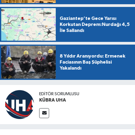
Gaziantep’te Gece Yarısı
Korkutan Deprem:Nurdağı 4,5
İle Sallandı
8 Yıldır Aranıyordu: Ermenek
Faciasının Baş Şüphelisi
Yakalandı
EDİTÖR SORUMLUSU
KÜBRA UHA