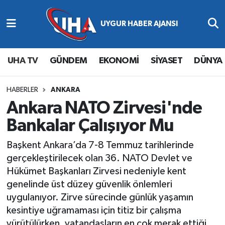
Abone Ol
Nöbetçi Eczaneler
UHA TV
GÜNDEM
EKONOMİ
SİYASET
DÜNYA
Gündem
Hava Durumu
Ekonomi
Namaz Vakitleri
HABERLER
ANKARA
Ankara NATO Zirvesi'nde
Magazin
Trafik Durumu
Bankalar Çalışıyor Mu
Siyaset
Süper Lig Puan Durumu ve Fikstür
Başkent Ankara’da 7-8 Temmuz tarihlerinde
gerçekleştirilecek olan 36. NATO Devlet ve
Spor
Tüm Manşetler
Hükümet Başkanları Zirvesi nedeniyle kent
genelinde üst düzey güvenlik önlemleri
Yaşam
Son Dakika Haberleri
uygulanıyor. Zirve sürecinde günlük yaşamın
kesintiye uğramaması için titiz bir çalışma
Haber Arşivi
yürütülürken, vatandaşların en çok merak ettiği