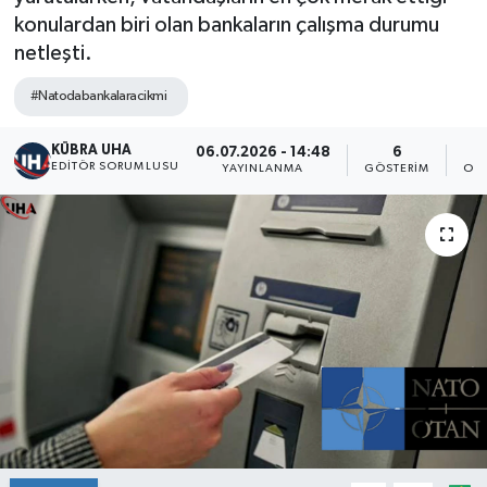
konulardan biri olan bankaların çalışma durumu
netleşti.
#Natodabankalaracikmi
KÜBRA UHA
06.07.2026 - 14:48
6
EDİTÖR SORUMLUSU
YAYINLANMA
GÖSTERIM
OK