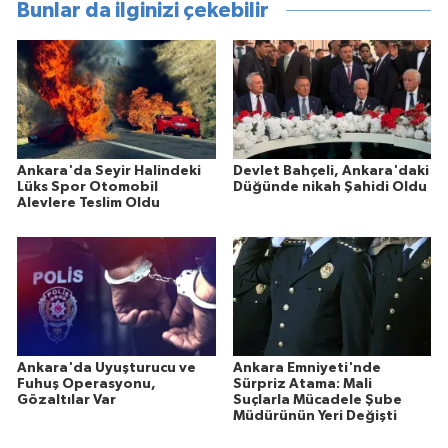
Bunlar da ilginizi çekebilir
Ankara'da Seyir Halindeki
Devlet Bahçeli, Ankara'daki
Lüks Spor Otomobil
Düğünde nikah Şahidi Oldu
Alevlere Teslim Oldu
Ankara'da Uyuşturucu ve
Ankara Emniyeti'nde
Fuhuş Operasyonu,
Sürpriz Atama: Mali
Gözaltılar Var
Suçlarla Mücadele Şube
Müdürünün Yeri Değişti