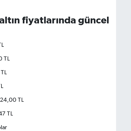
altın fiyatlarında güncel
TL
00 TL
 TL
TL
.824,00 TL
,47 TL
lar