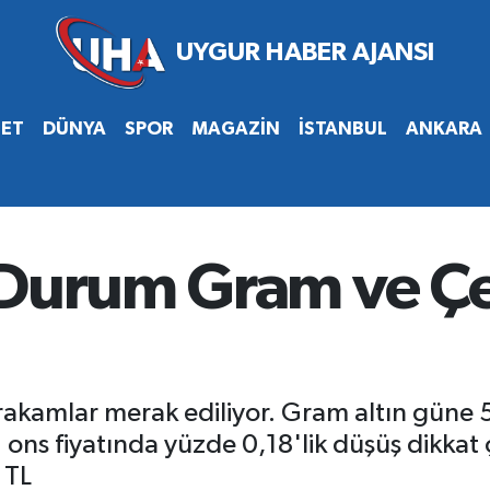
SET
DÜNYA
SPOR
MAGAZİN
İSTANBUL
ANKARA
 Durum Gram ve Çe
l rakamlar merak ediliyor. Gram altın güne 
ons fiyatında yüzde 0,18'lik düşüş dikkat çe
 TL