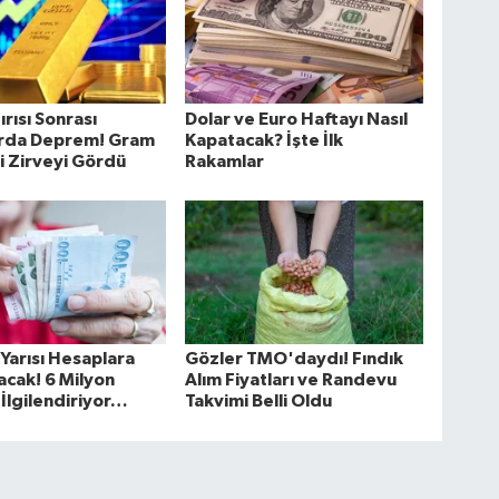
ırısı Sonrası
Dolar ve Euro Haftayı Nasıl
arda Deprem! Gram
Kapatacak? İşte İlk
ni Zirveyi Gördü
Rakamlar
Yarısı Hesaplara
Gözler TMO'daydı! Fındık
acak! 6 Milyon
Alım Fiyatları ve Randevu
 İlgilendiriyor…
Takvimi Belli Oldu