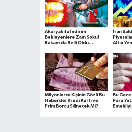
Akaryakıta İndirim
İran Sald
Bekleyenlere Zam Şoku!
Piyasal
Rakam da Belli Oldu…
Altın Ye
Milyonlarca Kişinin Gözü Bu
Bu Gece 
Haberde! Kredi Kartı ve
Para Yat
Prim Borcu Silinecek Mi?
Emekliyi