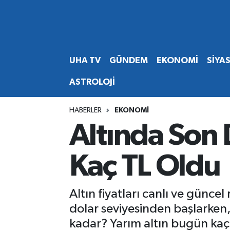
Abone Ol
Nöbetçi Eczaneler
UHA TV
GÜNDEM
EKONOMİ
SİYA
Gündem
Hava Durumu
ASTROLOJİ
Ekonomi
Namaz Vakitleri
HABERLER
EKONOMİ
Magazin
Trafik Durumu
Altında Son
Siyaset
Süper Lig Puan Durumu ve Fikstür
Kaç TL Oldu
Spor
Tüm Manşetler
Altın fiyatları canlı ve günce
Yaşam
Son Dakika Haberleri
dolar seviyesinden başlarken, 
kadar? Yarım altın bugün kaç
Haber Arşivi