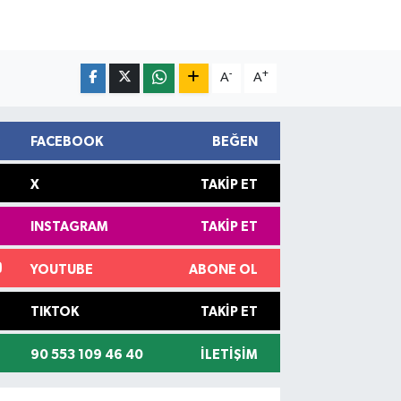
-
+
A
A
FACEBOOK
BEĞEN
X
TAKIP ET
INSTAGRAM
TAKIP ET
YOUTUBE
ABONE OL
TIKTOK
TAKIP ET
90 553 109 46 40
İLETIŞIM