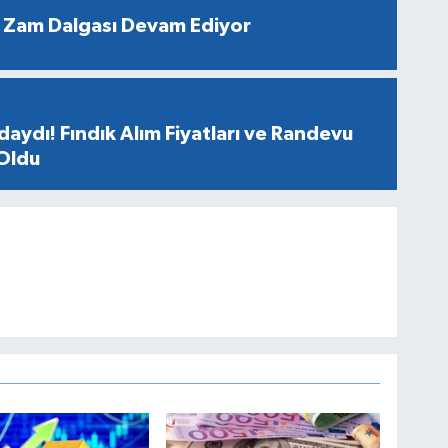
 Zam Dalgası Devam Ediyor
aydı! Fındık Alım Fiyatları ve Randevu
 Oldu