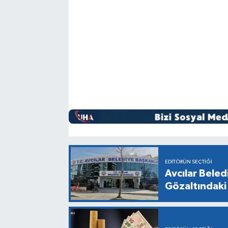
EDITÖRÜN SEÇTIĞI
Avcılar Bele
Gözaltındaki 