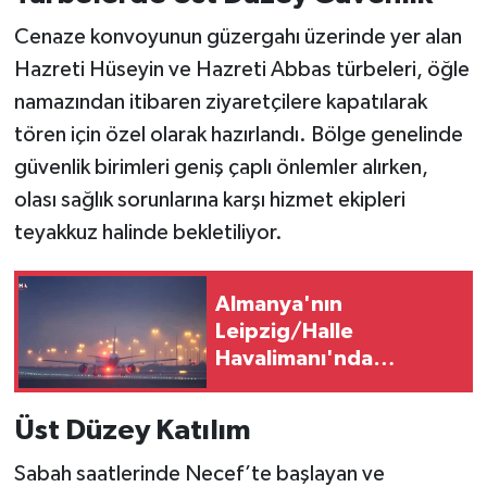
Cenaze konvoyunun güzergahı üzerinde yer alan
Hazreti Hüseyin ve Hazreti Abbas türbeleri, öğle
namazından itibaren ziyaretçilere kapatılarak
tören için özel olarak hazırlandı. Bölge genelinde
güvenlik birimleri geniş çaplı önlemler alırken,
olası sağlık sorunlarına karşı hizmet ekipleri
teyakkuz halinde bekletiliyor.
Almanya'nın
Leipzig/Halle
Havalimanı'nda
Patlayıcı Düzenekli İHA
Bulundu
Üst Düzey Katılım
Sabah saatlerinde Necef’te başlayan ve