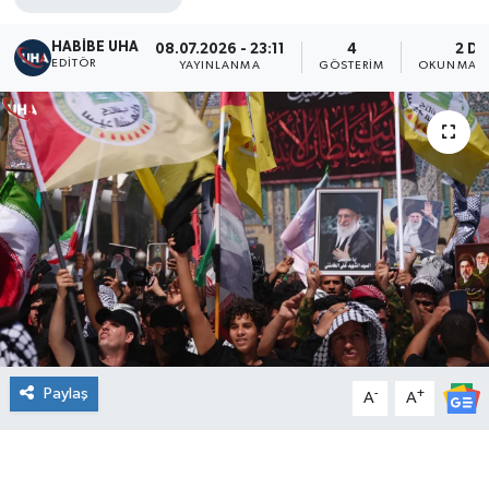
HABİBE UHA
08.07.2026 - 23:11
4
2 DK
EDITÖR
YAYINLANMA
GÖSTERIM
OKUNMA S
Paylaş
-
+
A
A