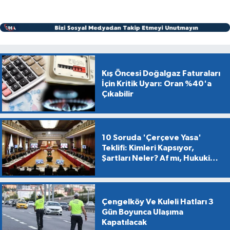
Kış Öncesi Doğalgaz Faturaları
İçin Kritik Uyarı: Oran %40'a
Çıkabilir
10 Soruda 'Çerçeve Yasa'
Teklifi: Kimleri Kapsıyor,
Şartları Neler? Af mı, Hukuki
Dönüşüm mü?
Çengelköy Ve Kuleli Hatları 3
Gün Boyunca Ulaşıma
Kapatılacak