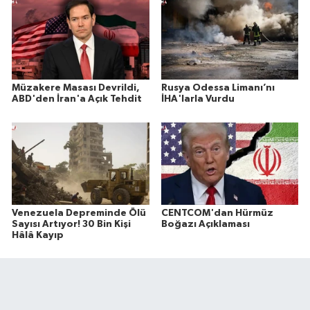
Müzakere Masası Devrildi,
Rusya Odessa Limanı’nı
ABD'den İran'a Açık Tehdit
İHA'larla Vurdu
Venezuela Depreminde Ölü
CENTCOM'dan Hürmüz
Sayısı Artıyor! 30 Bin Kişi
Boğazı Açıklaması
Hâlâ Kayıp