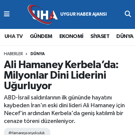
Abone Ol
Nöbetçi Eczaneler
UHA TV
GÜNDEM
EKONOMİ
SİYASET
DÜNYA
Gündem
Hava Durumu
Ekonomi
Namaz Vakitleri
HABERLER
DÜNYA
Ali Hamaney Kerbela’da:
Magazin
Trafik Durumu
Milyonlar Dini Liderini
Uğurluyor
Siyaset
Süper Lig Puan Durumu ve Fikstür
ABD-İsrail saldırılarının ilk gününde hayatını
Spor
Tüm Manşetler
kaybeden İran'ın eski dini lideri Ali Hamaney için
Necef'in ardından Kerbela'da geniş katılımlı bir
Yaşam
Son Dakika Haberleri
cenaze töreni düzenleniyor.
Haber Arşivi
#Hamaneysonyolculuk