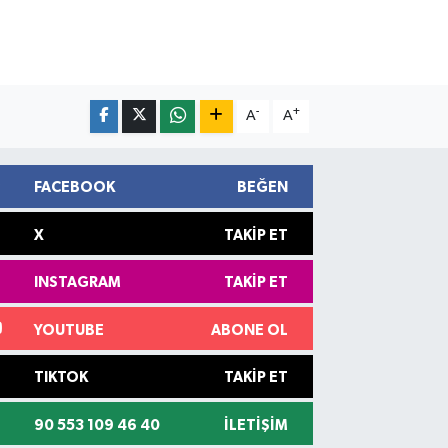
-
+
A
A
FACEBOOK
BEĞEN
X
TAKIP ET
INSTAGRAM
TAKIP ET
YOUTUBE
ABONE OL
TIKTOK
TAKIP ET
90 553 109 46 40
İLETIŞIM