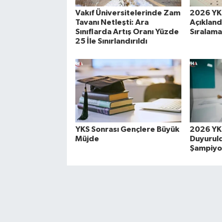
Vakıf Üniversitelerinde Zam
2026 YKS
Tavanı Netleşti: Ara
Açıklandı
Sınıflarda Artış Oranı Yüzde
Sıralam
25 İle Sınırlandırıldı
YKS Sonrası Gençlere Büyük
2026 YKS
Müjde
Duyuruld
Şampiyon