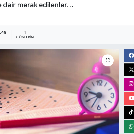
e dair merak edilenler…
9:49
1
GÖSTERIM