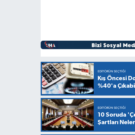
EDITÖRÜN SEÇTIĞI
Kış Öncesi Do
%40'a Çıkabil
EDITÖRÜN SEÇTIĞI
10 Soruda 'Çe
Şartları Nel