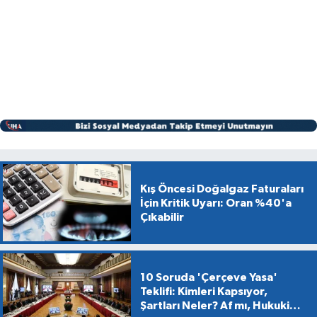
Kış Öncesi Doğalgaz Faturaları
İçin Kritik Uyarı: Oran %40'a
Çıkabilir
10 Soruda 'Çerçeve Yasa'
Teklifi: Kimleri Kapsıyor,
Şartları Neler? Af mı, Hukuki