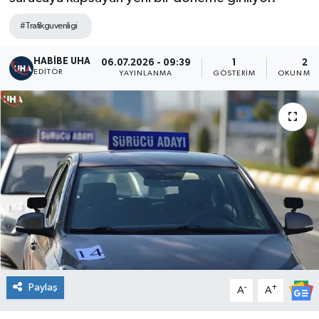
#Trafikguvenligi
HABİBE UHA
06.07.2026 - 09:39
1
2 D
EDITÖR
YAYINLANMA
GÖSTERIM
OKUNMA 
Paylaş
-
+
A
A