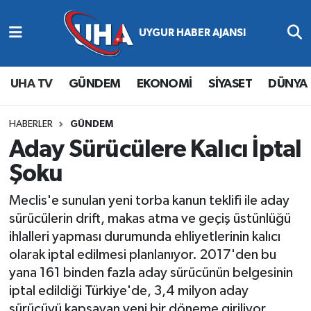
Abone Ol
Nöbetçi Eczaneler
UHA TV
GÜNDEM
EKONOMİ
SİYASET
DÜNYA
Gündem
Hava Durumu
Ekonomi
Namaz Vakitleri
HABERLER
GÜNDEM
Aday Sürücülere Kalıcı İptal
Magazin
Trafik Durumu
Şoku
Siyaset
Süper Lig Puan Durumu ve Fikstür
Meclis'e sunulan yeni torba kanun teklifi ile aday
sürücülerin drift, makas atma ve geçiş üstünlüğü
Spor
Tüm Manşetler
ihlalleri yapması durumunda ehliyetlerinin kalıcı
olarak iptal edilmesi planlanıyor. 2017'den bu
Yaşam
Son Dakika Haberleri
yana 161 binden fazla aday sürücünün belgesinin
iptal edildiği Türkiye'de, 3,4 milyon aday
Haber Arşivi
sürücüyü kapsayan yeni bir döneme giriliyor.