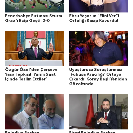
Fenerbahçe Fırtınası Sturm
Ebru Yaşar'ın "Elini Ver"i
Graz'ı Ezip Geçti: 2-0
Ortalığı Kasıp Kavurdu!
Özgür Özel'den Çerçeve
Uyuşturucu Soruşturması
Yasa Tepkisi! 'Yarım Saat
'Fuhuşa Aracılığı' Ortaya
İçinde Teslim Ettiler'
Çıkardı: Koray Beşli Yeniden
Gözaltında
Belediye Başkan
Firari Belediye Başkan