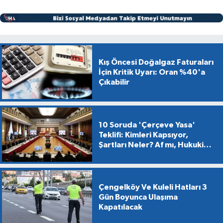
Kış Öncesi Doğalgaz Faturaları
İçin Kritik Uyarı: Oran %40'a
Çıkabilir
10 Soruda 'Çerçeve Yasa'
Teklifi: Kimleri Kapsıyor,
Şartları Neler? Af mı, Hukuki
Dönüşüm mü?
Çengelköy Ve Kuleli Hatları 3
Gün Boyunca Ulaşıma
Kapatılacak