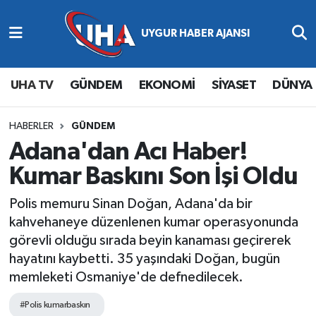
Abone Ol
Nöbetçi Eczaneler
UHA TV
GÜNDEM
EKONOMİ
SİYASET
DÜNYA
Gündem
Hava Durumu
Ekonomi
Namaz Vakitleri
HABERLER
GÜNDEM
Adana'dan Acı Haber!
Magazin
Trafik Durumu
Kumar Baskını Son İşi Oldu
Siyaset
Süper Lig Puan Durumu ve Fikstür
Polis memuru Sinan Doğan, Adana'da bir
kahvehaneye düzenlenen kumar operasyonunda
Spor
Tüm Manşetler
görevli olduğu sırada beyin kanaması geçirerek
hayatını kaybetti. 35 yaşındaki Doğan, bugün
Yaşam
Son Dakika Haberleri
memleketi Osmaniye'de defnedilecek.
Haber Arşivi
#Polis kumarbaskın