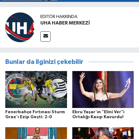
EDITÖR HAKKINDA
UHA HABER MERKEZİ
Bunlar da ilginizi çekebilir
Fenerbahçe Fırtınası Sturm
Ebru Yaşar'ın "Elini Ver"i
Graz'ı Ezip Geçti: 2-0
Ortalığı Kasıp Kavurdu!