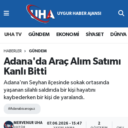
Abone Ol
Nöbetçi Eczaneler
UHA TV
GÜNDEM
EKONOMİ
SİYASET
DÜNYA
Gündem
Hava Durumu
Ekonomi
Namaz Vakitleri
HABERLER
GÜNDEM
Adana'da Araç Alım Satımı
Magazin
Trafik Durumu
Kanlı Bitti
Siyaset
Süper Lig Puan Durumu ve Fikstür
Adana'nın Seyhan ilçesinde sokak ortasında
yaşanan silahlı saldırıda bir kişi hayatını
Spor
Tüm Manşetler
kaybederken bir kişi de yaralandı.
Yaşam
Son Dakika Haberleri
#Adanabisaroguz
MERVENUR UHA
Haber Arşivi
07.06.2026 - 15:47
2
EDITÖR
YAYINLANMA
GÖSTERIM
OKUNM