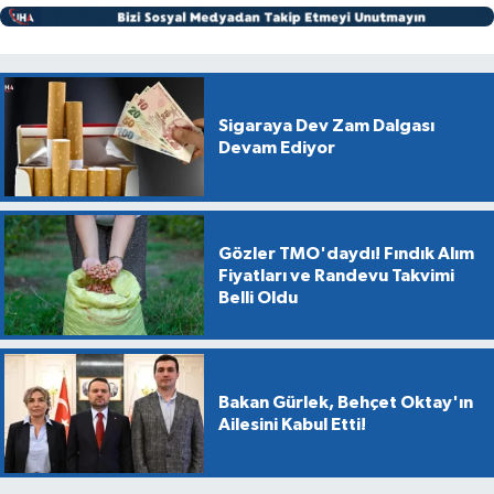
Sigaraya Dev Zam Dalgası
Devam Ediyor
Gözler TMO'daydı! Fındık Alım
Fiyatları ve Randevu Takvimi
Belli Oldu
Bakan Gürlek, Behçet Oktay'ın
Ailesini Kabul Etti!