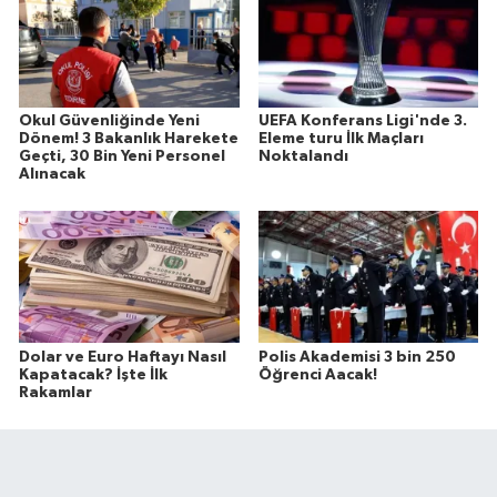
Okul Güvenliğinde Yeni
UEFA Konferans Ligi'nde 3.
Dönem! 3 Bakanlık Harekete
Eleme turu İlk Maçları
Geçti, 30 Bin Yeni Personel
Noktalandı
Alınacak
Dolar ve Euro Haftayı Nasıl
Polis Akademisi 3 bin 250
Kapatacak? İşte İlk
Öğrenci Aacak!
Rakamlar