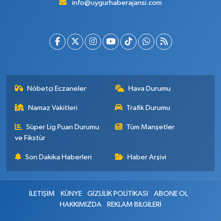
info@uygurhaberajansi.com
Nöbetçi Eczaneler
Hava Durumu
Namaz Vakitleri
Trafik Durumu
Süper Lig Puan Durumu
Tüm Manşetler
ve Fikstür
Son Dakika Haberleri
Haber Arşivi
İLETİŞİM
KÜNYE
GİZLİLİK POLİTİKASI
ABONE OL
HAKKIMIZDA
REKLAM BİLGİLERİ