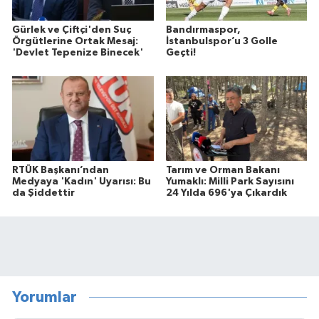
Gürlek ve Çiftçi'den Suç
Bandırmaspor,
Örgütlerine Ortak Mesaj:
İstanbulspor’u 3 Golle
'Devlet Tepenize Binecek'
Geçti!
RTÜK Başkanı’ndan
Tarım ve Orman Bakanı
Medyaya 'Kadın' Uyarısı: Bu
Yumaklı: Milli Park Sayısını
da Şiddettir
24 Yılda 696'ya Çıkardık
Yorumlar