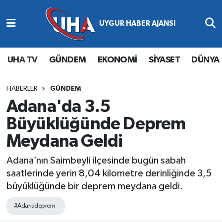
Abone Ol
Nöbetçi Eczaneler
UHA TV
GÜNDEM
EKONOMİ
SİYASET
DÜNYA
Gündem
Hava Durumu
Ekonomi
Namaz Vakitleri
HABERLER
GÜNDEM
Adana'da 3.5
Magazin
Trafik Durumu
Büyüklüğünde Deprem
Meydana Geldi
Siyaset
Süper Lig Puan Durumu ve Fikstür
Adana’nın Saimbeyli ilçesinde bugün sabah
Spor
Tüm Manşetler
saatlerinde yerin 8,04 kilometre derinliğinde 3,5
büyüklüğünde bir deprem meydana geldi.
Yaşam
Son Dakika Haberleri
#Adanadeprem
Haber Arşivi