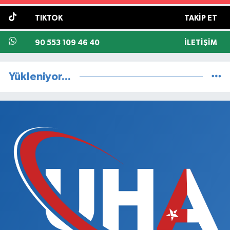
TIKTOK
TAKIP ET
90 553 109 46 40
İLETIŞIM
Yükleniyor...