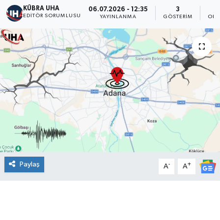
KÜBRA UHA
06.07.2026 - 12:35
3
EDİTÖR SORUMLUSU
YAYINLANMA
GÖSTERIM
OKU
Paylaş
-
+
A
A