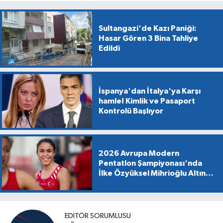
Sultangazi'de Kazı Paniği:
Hasar Gören 3 Bina Tahliye
Edildi
İspanya'dan İtalya'ya Karşı
hamle! Kimlik ve Pasaport
Kontrolü Başlıyor
2026 Avrupa Modern
Pentatlon Şampiyonası'nda
İlke Özyüksel Mihrioğlu Altın
Madalya Kazandı
EDİTÖR SORUMLUSU