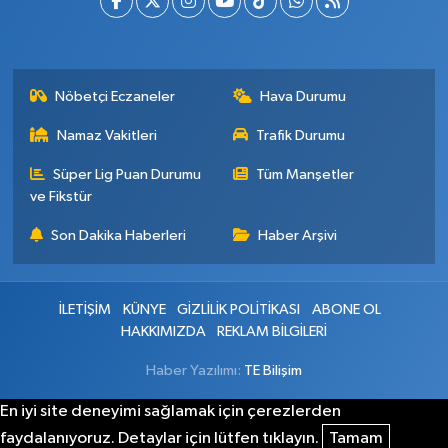
Nöbetçi Eczaneler
Hava Durumu
Namaz Vakitleri
Trafik Durumu
Süper Lig Puan Durumu
Tüm Manşetler
ve Fikstür
Son Dakika Haberleri
Haber Arşivi
İLETİŞİM
KÜNYE
GİZLİLİK POLİTİKASI
ABONE OL
HAKKIMIZDA
REKLAM BİLGİLERİ
Haber Yazılımı:
TE Bilişim
En iyi site deneyimi sağlamak için çerezlerden
faydalanıyoruz. Detaylar için lütfen tıklayın.
Tamam