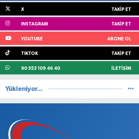
X
TAKIP ET
INSTAGRAM
TAKIP ET
YOUTUBE
ABONE OL
TIKTOK
TAKIP ET
90 553 109 46 40
İLETIŞIM
Yükleniyor...