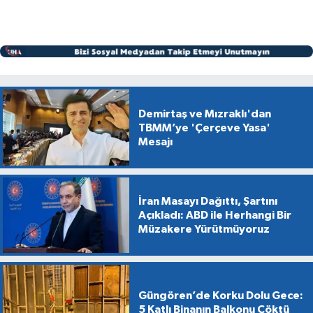
Demirtaş ve Mızraklı'dan
TBMM’ye 'Çerçeve Yasa'
Mesajı
İran Masayı Dağıttı, Şartını
Açıkladı: ABD ile Herhangi Bir
Müzakere Yürütmüyoruz
Güngören’de Korku Dolu Gece:
5 Katlı Binanın Balkonu Çöktü