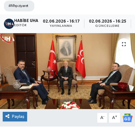
#Mhpziyaret
HABİBE UHA
02.06.2026 - 16:17
02.06.2026 - 16:25
EDITÖR
YAYINLANMA
GÜNCELLEME
Paylaş
-
+
A
A