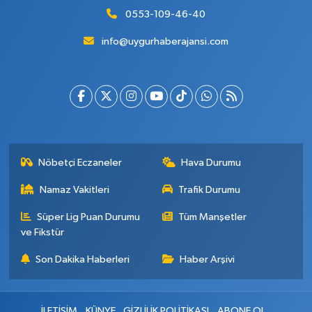
0553-109-46-40
info@uygurhaberajansi.com
Nöbetçi Eczaneler
Hava Durumu
Namaz Vakitleri
Trafik Durumu
Süper Lig Puan Durumu
Tüm Manşetler
ve Fikstür
Son Dakika Haberleri
Haber Arşivi
İLETİŞİM
KÜNYE
GİZLİLİK POLİTİKASI
ABONE OL