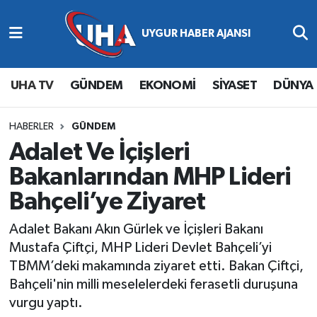
Abone Ol
Nöbetçi Eczaneler
UHA TV
GÜNDEM
EKONOMİ
SİYASET
DÜNYA
Gündem
Hava Durumu
Ekonomi
Namaz Vakitleri
HABERLER
GÜNDEM
Adalet Ve İçişleri
Magazin
Trafik Durumu
Bakanlarından MHP Lideri
Bahçeli’ye Ziyaret
Siyaset
Süper Lig Puan Durumu ve Fikstür
Adalet Bakanı Akın Gürlek ve İçişleri Bakanı
Spor
Tüm Manşetler
Mustafa Çiftçi, MHP Lideri Devlet Bahçeli’yi
TBMM’deki makamında ziyaret etti. Bakan Çiftçi,
Yaşam
Son Dakika Haberleri
Bahçeli'nin milli meselelerdeki ferasetli duruşuna
vurgu yaptı.
Haber Arşivi