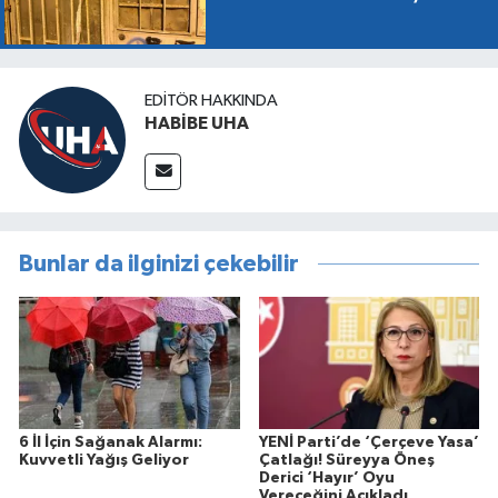
EDITÖR HAKKINDA
HABİBE UHA
Bunlar da ilginizi çekebilir
6 İl İçin Sağanak Alarmı:
YENİ Parti’de ‘Çerçeve Yasa’
Kuvvetli Yağış Geliyor
Çatlağı! Süreyya Öneş
Derici ‘Hayır’ Oyu
Vereceğini Açıkladı…