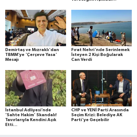
Demirtaş ve Mızraklı'dan
Fırat Nehri'nde Serinlemek
TBMM’ye 'Çerçeve Yasa'
İsteyen 2 Kişi Boğularak
Mesajı
Can Verdi
İstanbul Adliyesi’nde
CHP ve YENİ Parti Arasında
‘Sahte Hakim’ Skandalı!
Seçim Krizi: Belediye AK
Tavırlarıyla Kendini Açık
Parti'ye Geçebilir
Etti…