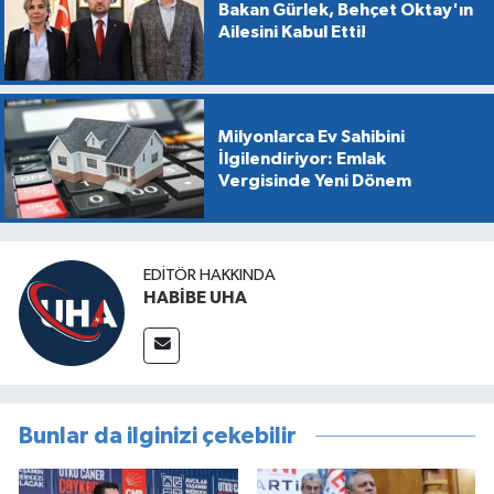
Bakan Gürlek, Behçet Oktay'ın
Ailesini Kabul Etti!
Milyonlarca Ev Sahibini
İlgilendiriyor: Emlak
Vergisinde Yeni Dönem
EDITÖR HAKKINDA
HABİBE UHA
Bunlar da ilginizi çekebilir