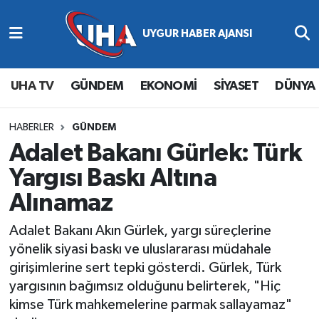
Abone Ol
Nöbetçi Eczaneler
UHA TV
GÜNDEM
EKONOMİ
SİYASET
DÜNYA
Gündem
Hava Durumu
Ekonomi
Namaz Vakitleri
HABERLER
GÜNDEM
Adalet Bakanı Gürlek: Türk
Magazin
Trafik Durumu
Yargısı Baskı Altına
Alınamaz
Siyaset
Süper Lig Puan Durumu ve Fikstür
Adalet Bakanı Akın Gürlek, yargı süreçlerine
Spor
Tüm Manşetler
yönelik siyasi baskı ve uluslararası müdahale
girişimlerine sert tepki gösterdi. Gürlek, Türk
Yaşam
Son Dakika Haberleri
yargısının bağımsız olduğunu belirterek, "Hiç
kimse Türk mahkemelerine parmak sallayamaz"
Haber Arşivi