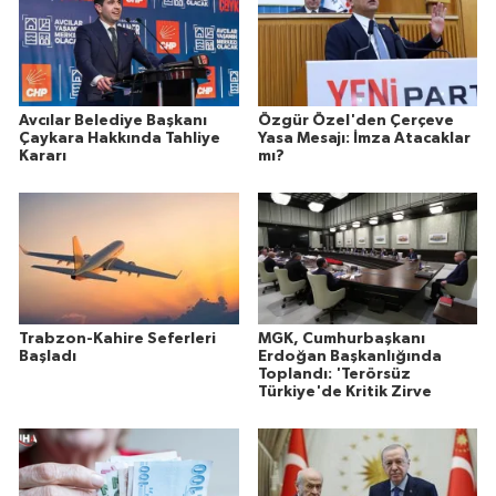
Avcılar Belediye Başkanı
Özgür Özel'den Çerçeve
Çaykara Hakkında Tahliye
Yasa Mesajı: İmza Atacaklar
Kararı
mı?
Trabzon-Kahire Seferleri
MGK, Cumhurbaşkanı
Başladı
Erdoğan Başkanlığında
Toplandı: 'Terörsüz
Türkiye'de Kritik Zirve