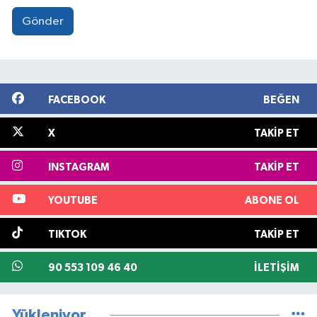
Gönder
FACEBOOK
BEĞEN
X
TAKIP ET
INSTAGRAM
TAKIP ET
YOUTUBE
ABONE OL
TIKTOK
TAKIP ET
90 553 109 46 40
İLETIŞIM
Yükleniyor...