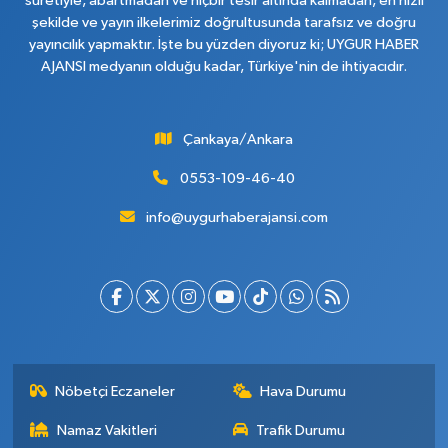
suretiyle, abartmadan ve hiçbir tesir altında kalmadan, en hızlı
şekilde ve yayın ilkelerimiz doğrultusunda tarafsız ve doğru
yayıncılık yapmaktır. İşte bu yüzden diyoruz ki; UYGUR HABER
AJANSI medyanın olduğu kadar, Türkiye'nin de ihtiyacıdır.
Çankaya/Ankara
0553-109-46-40
info@uygurhaberajansi.com
Nöbetçi Eczaneler
Hava Durumu
Namaz Vakitleri
Trafik Durumu