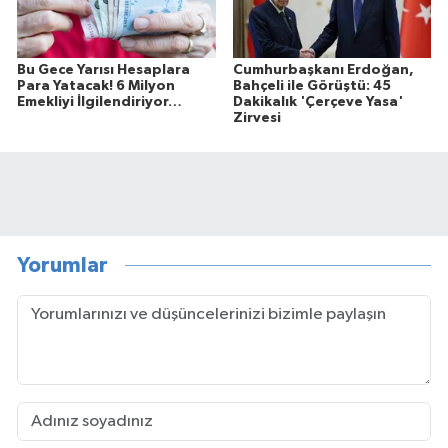
Bu Gece Yarısı Hesaplara
Cumhurbaşkanı Erdoğan,
Para Yatacak! 6 Milyon
Bahçeli ile Görüştü: 45
Emekliyi İlgilendiriyor…
Dakikalık 'Çerçeve Yasa'
Zirvesi
Yorumlar