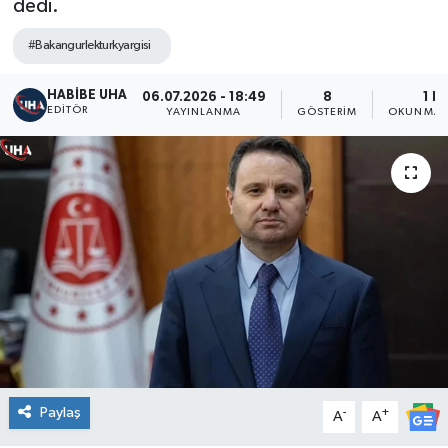
dedi.
#Bakangurlekturkyargisi
HABİBE UHA
06.07.2026 - 18:49
8
1 D
EDITÖR
YAYINLANMA
GÖSTERIM
OKUNMA S
Paylaş
-
+
A
A