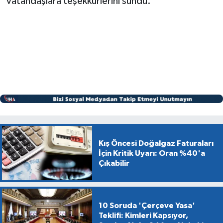
vatandaşlara teşekkürlerini sundu.
Kış Öncesi Doğalgaz Faturaları
İçin Kritik Uyarı: Oran %40'a
Çıkabilir
10 Soruda 'Çerçeve Yasa'
Teklifi: Kimleri Kapsıyor,