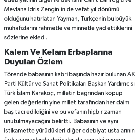
edebiyatının diğer iki dev ismi Cahit Zarifoğlu ve
Mevlana İdris Zengin'in de vefat yıl dönümü
olduğunu hatırlatan Yayman, Türkçenin bu büyük
muhafızlarını rahmetle ve minnetle yad ettiklerini
sözlerine ekledi.
Kalem Ve Kelam Erbaplarına
Duyulan Özlem
Törende babasının kabri başında hazır bulunan AK
Parti Kültür ve Sanat Politikaları Başkan Yardımcısı
Türk İslam Karakoç, milletin bağrından kopup
gelen değerlerin yine millet tarafından her daim
baş tacı edildiğini ve bu vefanın hiçbir zaman
unutulmayacağını belirtti. Babasının ve aynı
istikamette yürüdükleri diğer edebiyat ustalarının
farklı zamanlarda doğsalar da aynı ulvi gayeye