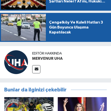
Şartları Neler? Af mı, Hukuki
Dönüşüm mü?
Çengelköy Ve Kuleli Hatları 3
Gün Boyunca Ulaşıma
Kapatılacak
EDITÖR HAKKINDA
MERVENUR UHA
Bunlar da ilginizi çekebilir