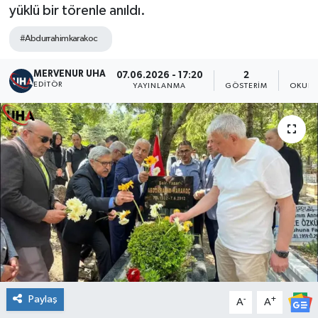
yüklü bir törenle anıldı.
#Abdurrahimkarakoc
MERVENUR UHA
07.06.2026 - 17:20
2
EDITÖR
YAYINLANMA
GÖSTERIM
OKUNM
Paylaş
-
+
A
A