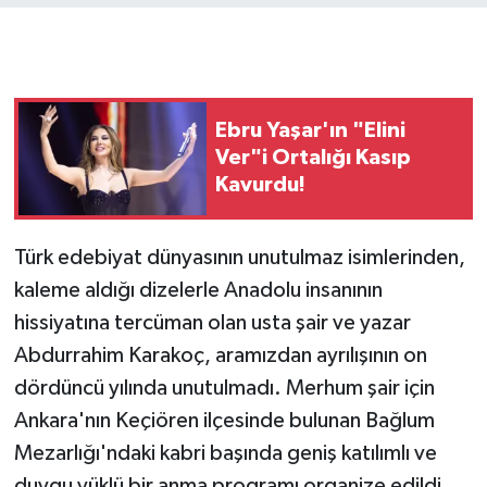
Ebru Yaşar'ın "Elini
Ver"i Ortalığı Kasıp
Kavurdu!
Türk edebiyat dünyasının unutulmaz isimlerinden,
kaleme aldığı dizelerle Anadolu insanının
hissiyatına tercüman olan usta şair ve yazar
Abdurrahim Karakoç, aramızdan ayrılışının on
dördüncü yılında unutulmadı. Merhum şair için
Ankara'nın Keçiören ilçesinde bulunan Bağlum
Mezarlığı'ndaki kabri başında geniş katılımlı ve
duygu yüklü bir anma programı organize edildi.