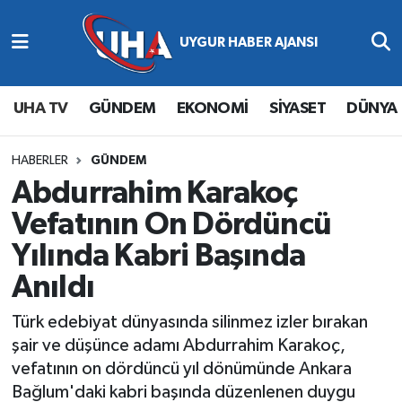
Abone Ol
Nöbetçi Eczaneler
UHA TV
GÜNDEM
EKONOMİ
SİYASET
DÜNYA
Gündem
Hava Durumu
Ekonomi
Namaz Vakitleri
HABERLER
GÜNDEM
Abdurrahim Karakoç
Magazin
Trafik Durumu
Vefatının On Dördüncü
Yılında Kabri Başında
Siyaset
Süper Lig Puan Durumu ve Fikstür
Anıldı
Spor
Tüm Manşetler
Türk edebiyat dünyasında silinmez izler bırakan
Yaşam
Son Dakika Haberleri
şair ve düşünce adamı Abdurrahim Karakoç,
vefatının on dördüncü yıl dönümünde Ankara
Haber Arşivi
Bağlum'daki kabri başında düzenlenen duygu