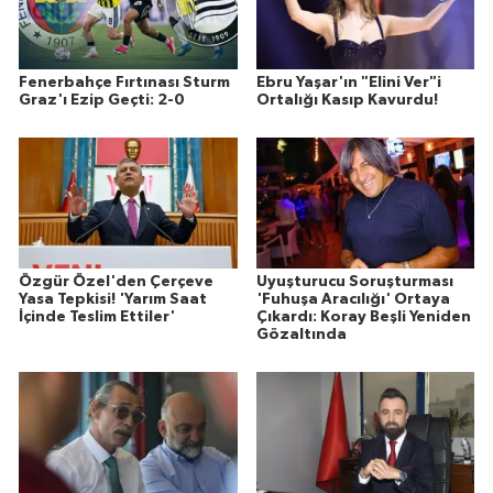
Fenerbahçe Fırtınası Sturm
Ebru Yaşar'ın "Elini Ver"i
Graz'ı Ezip Geçti: 2-0
Ortalığı Kasıp Kavurdu!
Özgür Özel'den Çerçeve
Uyuşturucu Soruşturması
Yasa Tepkisi! 'Yarım Saat
'Fuhuşa Aracılığı' Ortaya
İçinde Teslim Ettiler'
Çıkardı: Koray Beşli Yeniden
Gözaltında