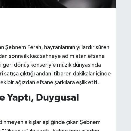
n Şebnem Ferah, hayranlarının yıllardır süren
adan sonra ilk kez sahneye adım atan efsane
ği geri dönüş konseriyle müzik dünyasında
i satışa çıktığı andan itibaren dakikalar içinde
k bir ağızdan efsane şarkılara eşlik etti.
le Yaptı, Duygusal
 dinmeyen alkışlar eşliğinde çıkan Şebnem
ti "Okyanus" ile yaptı. Sahne enerjisinden