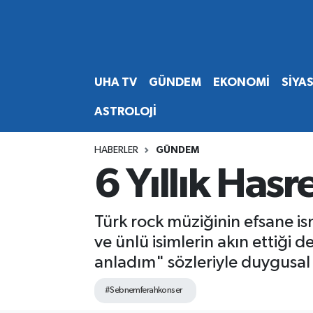
Abone Ol
Nöbetçi Eczaneler
UHA TV
GÜNDEM
EKONOMİ
SİYA
Gündem
Hava Durumu
ASTROLOJİ
Ekonomi
Namaz Vakitleri
HABERLER
GÜNDEM
Magazin
Trafik Durumu
6 Yıllık Has
Siyaset
Süper Lig Puan Durumu ve Fikstür
Türk rock müziğinin efsane ism
Spor
Tüm Manşetler
ve ünlü isimlerin akın ettiği
anladım" sözleriyle duygusal 
Yaşam
Son Dakika Haberleri
#Sebnemferahkonser
Haber Arşivi