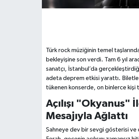
Türk rock müziğinin temel taşlarında
bekleyişine son verdi. Tam 6 yıl ar
sanatçı, İstanbul’da gerçekleştirdi
adeta deprem etkisi yarattı. Biletler
tükenen konserde, on binlerce kişi te
Açılışı "Okyanus" İ
Mesajıyla Ağlattı
Sahneye dev bir sevgi gösterisi ve
Ferah, gecenin açılışını zamansız hi