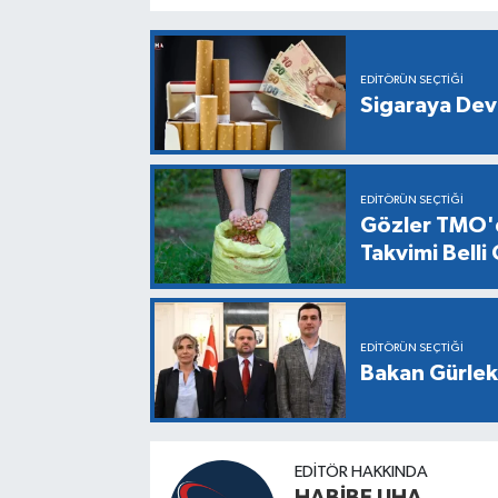
EDITÖRÜN SEÇTIĞI
Sigaraya Dev
EDITÖRÜN SEÇTIĞI
Gözler TMO'd
Takvimi Belli
EDITÖRÜN SEÇTIĞI
Bakan Gürlek,
EDITÖR HAKKINDA