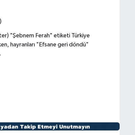
)
er) "Şebnem Ferah" etiketi Türkiye
rken, hayranları "Efsane geri döndü"
.