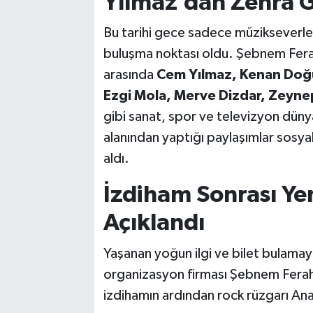
Yılmaz’dan Zehra 
Bu tarihi gece sadece müzikseverleri
buluşma noktası oldu. Şebnem Ferah
arasında
Cem Yılmaz, Kenan Doğu
Ezgi Mola, Merve Dizdar, Zeyne
gibi sanat, spor ve televizyon dünyas
alanından yaptığı paylaşımlar sosya
aldı.
İzdiham Sonrası Yen
Açıklandı
Yaşanan yoğun ilgi ve bilet bulamay
organizasyon firması Şebnem Ferah’ı
izdihamın ardından rock rüzgarı Ana