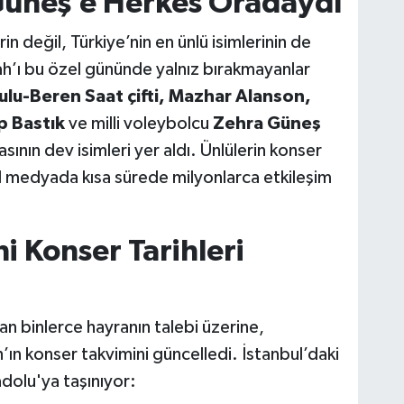
Güneş’e Herkes Oradaydı
n değil, Türkiye’nin en ünlü isimlerinin de
’ı bu özel gününde yalnız bırakmayanlar
lu-Beren Saat çifti, Mazhar Alanson,
p Bastık
ve milli voleybolcu
Zehra Güneş
ının dev isimleri yer aldı. Ünlülerin konser
l medyada kısa sürede milyonlarca etkileşim
i Konser Tarihleri
an binlerce hayranın talebi üzerine,
n konser takvimini güncelledi. İstanbul’daki
dolu'ya taşınıyor: