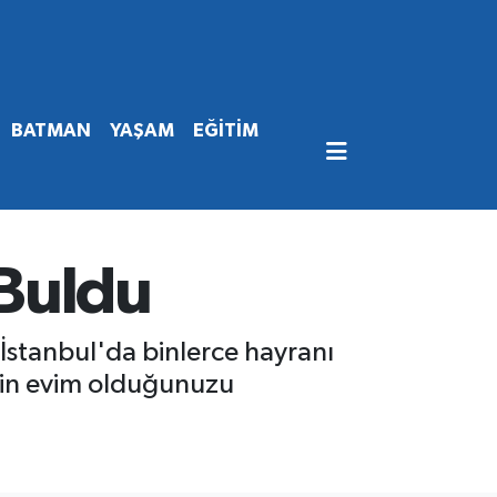
BATMAN
YAŞAM
EĞİTİM
 Buldu
 İstanbul'da binlerce hayranı
izin evim olduğunuzu