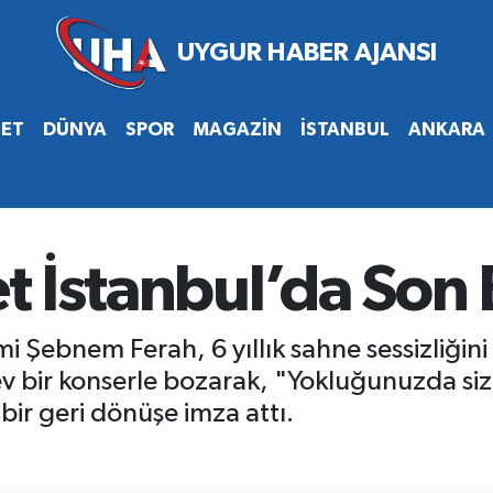
SET
DÜNYA
SPOR
MAGAZİN
İSTANBUL
ANKARA
ret İstanbul’da Son
i Şebnem Ferah, 6 yıllık sahne sessizliğini
 dev bir konserle bozarak, "Yokluğunuzda s
bir geri dönüşe imza attı.