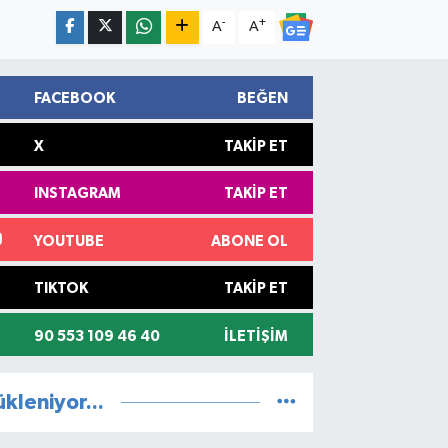
-
+
A
A
FACEBOOK
BEĞEN
X
TAKIP ET
INSTAGRAM
TAKIP ET
YOUTUBE
ABONE OL
TIKTOK
TAKIP ET
90 553 109 46 40
İLETIŞIM
ükleniyor...