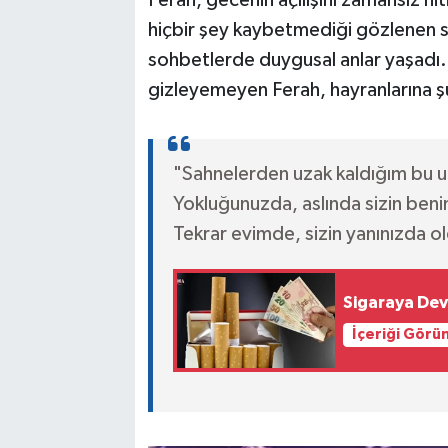
hiçbir şey kaybetmediği gözlenen san
sohbetlerde duygusal anlar yaşadı.
gizleyemeyen Ferah, hayranlarına şu
"Sahnelerden uzak kaldığım bu 
Yokluğunuzda, aslında sizin ben
Tekrar evimde, sizin yanınızda 
Sigaraya Dev
İçeriği Görü