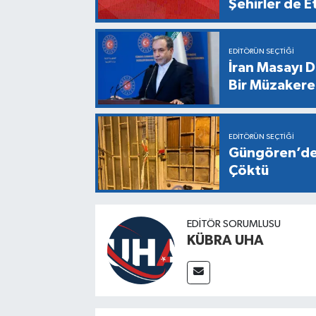
Şehirler de E
EDITÖRÜN SEÇTIĞI
İran Masayı D
Bir Müzaker
EDITÖRÜN SEÇTIĞI
Güngören’de 
Çöktü
EDİTÖR SORUMLUSU
KÜBRA UHA