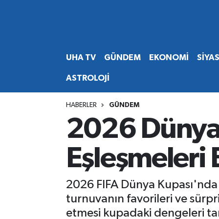
Abone Ol
Nöbetçi Eczaneler
UHA TV
GÜNDEM
EKONOMİ
SİYA
Gündem
Hava Durumu
ASTROLOJİ
Ekonomi
Namaz Vakitleri
HABERLER
GÜNDEM
Magazin
Trafik Durumu
2026 Dünya 
Siyaset
Süper Lig Puan Durumu ve Fikstür
Eşleşmeleri 
Spor
Tüm Manşetler
2026 FIFA Dünya Kupası'nda ç
Yaşam
Son Dakika Haberleri
turnuvanın favorileri ve sürpr
etmesi kupadaki dengeleri t
Haber Arşivi