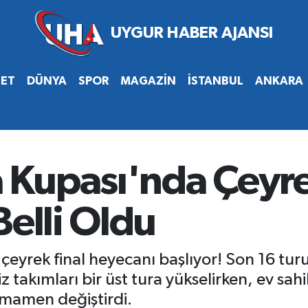
SET
DÜNYA
SPOR
MAGAZİN
İSTANBUL
ANKARA
Kupası'nda Çeyre
Belli Oldu
eyrek final heyecanı başlıyor! Son 16 tur
iz takımları bir üst tura yükselirken, ev sa
amamen değiştirdi.