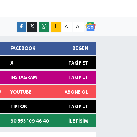
-
+
A
A
FACEBOOK
BEĞEN
X
TAKIP ET
INSTAGRAM
TAKIP ET
YOUTUBE
ABONE OL
TIKTOK
TAKIP ET
90 553 109 46 40
İLETIŞIM