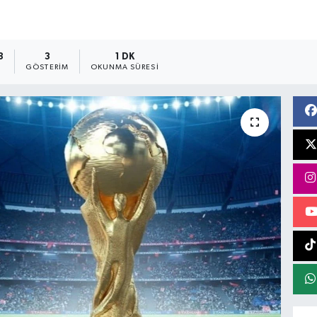
3
3
1 DK
GÖSTERIM
OKUNMA SÜRESI