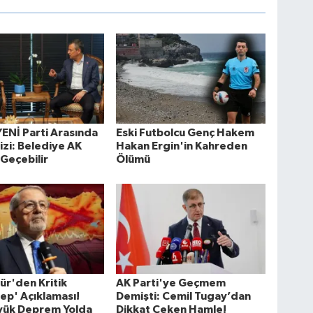
ENİ Parti Arasında
Eski Futbolcu Genç Hakem
izi: Belediye AK
Hakan Ergin'in Kahreden
 Geçebilir
Ölümü
ür'den Kritik
AK Parti'ye Geçmem
ep' Açıklaması!
Demişti: Cemil Tugay’dan
yük Deprem Yolda
Dikkat Çeken Hamle!