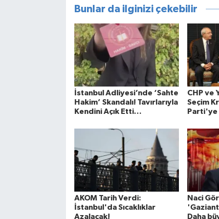
Bunlar da ilginizi çekebilir
İstanbul Adliyesi’nde ‘Sahte
CHP ve Y
Hakim’ Skandalı! Tavırlarıyla
Seçim Kr
Kendini Açık Etti…
Parti'ye
AKOM Tarih Verdi:
Naci Gör
İstanbul'da Sıcaklıklar
'Gaziant
Azalacak!
Daha bü