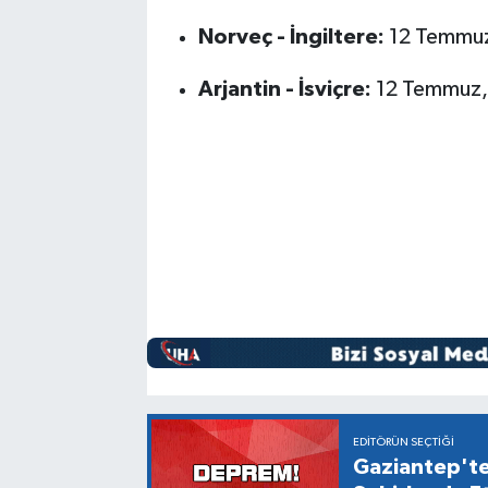
Norveç - İngiltere:
12 Temmuz
Arjantin - İsviçre:
12 Temmuz, 
EDITÖRÜN SEÇTIĞI
Gaziantep't