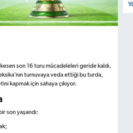
Y
esen son 16 turu mücadeleleri geride kaldı.
ksika’nın turnuvaya veda ettiği bu turda,
letini kapmak için sahaya çıkıyor.
a
bir son yaşandı:
ak;