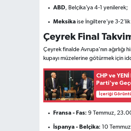
ABD
, Belçika’ya 4-1 yenilerek;
Meksika
ise İngiltere’ye 3-2’l
Çeyrek Final Takvi
Çeyrek finalde Avrupa'nın ağırlığı hi
kupayı müzelerine götürmek için idd
CHP ve YENİ 
Parti'ye Geçe
İçeriği Görünt
Fransa - Fas:
9 Temmuz, 23.00
İspanya - Belçika:
10 Temmuz,