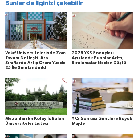
Bunlar da ilginizi çekebilir
Vakıf Üniversitelerinde Zam
2026 YKS Sonuçları
Tavanı Netleşti: Ara
Açıklandı: Puanlar Arttı,
Sınıflarda Artış Oranı Yüzde
Sıralamalar Neden Düştü
25 İle Sınırlandırıldı
Mezunları En Kolay İş Bulan
YKS Sonrası Gençlere Büyük
Üniversiteler Listesi
Müjde