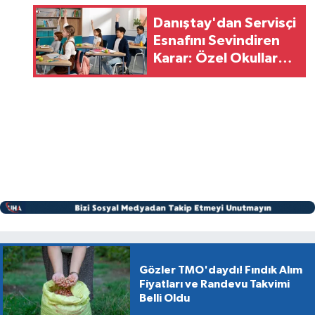
Danıştay'dan Servisçi
Esnafını Sevindiren
Karar: Özel Okullara
"Özmal" Yasağı
Gözler TMO'daydı! Fındık Alım
Fiyatları ve Randevu Takvimi
Belli Oldu