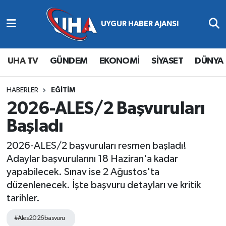
Abone Ol
Nöbetçi Eczaneler
UHA TV
GÜNDEM
EKONOMİ
SİYASET
DÜNYA
Gündem
Hava Durumu
Ekonomi
Namaz Vakitleri
HABERLER
EĞİTİM
2026-ALES/2 Başvuruları
Magazin
Trafik Durumu
Başladı
Siyaset
Süper Lig Puan Durumu ve Fikstür
2026-ALES/2 başvuruları resmen başladı!
Adaylar başvurularını 18 Haziran'a kadar
Spor
Tüm Manşetler
yapabilecek. Sınav ise 2 Ağustos'ta
düzenlenecek. İşte başvuru detayları ve kritik
Yaşam
Son Dakika Haberleri
tarihler.
Haber Arşivi
#Ales2026basvuru