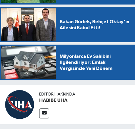
Bakan Gürlek, Behçet Oktay'ın
Ailesini Kabul Etti!
Milyonlarca Ev Sahibini
İlgilendiriyor: Emlak
Vergisinde Yeni Dönem
EDITÖR HAKKINDA
HABİBE UHA