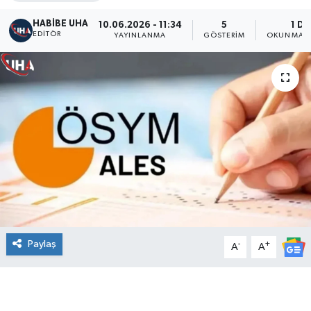
HABİBE UHA
10.06.2026 - 11:34
5
1 DK
EDITÖR
YAYINLANMA
GÖSTERIM
OKUNMA S
Paylaş
-
+
A
A