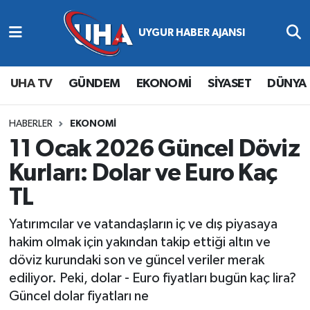
Abone Ol
Nöbetçi Eczaneler
UHA TV
GÜNDEM
EKONOMİ
SİYASET
DÜNYA
Gündem
Hava Durumu
Ekonomi
Namaz Vakitleri
HABERLER
EKONOMİ
11 Ocak 2026 Güncel Döviz
Magazin
Trafik Durumu
Kurları: Dolar ve Euro Kaç
TL
Siyaset
Süper Lig Puan Durumu ve Fikstür
Yatırımcılar ve vatandaşların iç ve dış piyasaya
Spor
Tüm Manşetler
hakim olmak için yakından takip ettiği altın ve
döviz kurundaki son ve güncel veriler merak
Yaşam
Son Dakika Haberleri
ediliyor. Peki, dolar - Euro fiyatları bugün kaç lira?
Güncel dolar fiyatları ne
Haber Arşivi