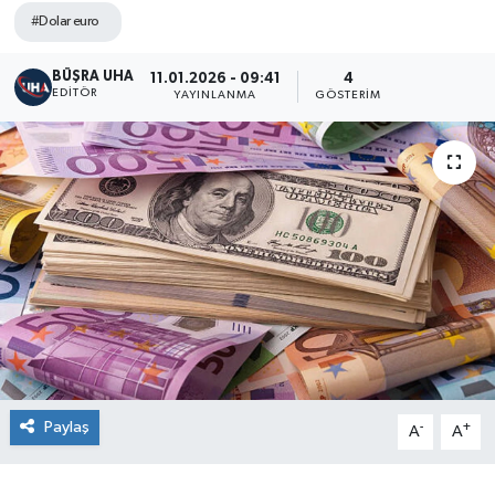
#Dolar euro
BÜŞRA UHA
11.01.2026 - 09:41
4
EDITÖR
YAYINLANMA
GÖSTERIM
Paylaş
-
+
A
A