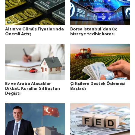
Altın ve Gümüş Fiyatlarında
Borsa İstanbul'dan üç
Önemli Artış
hisseye tedbir kararı
Ev ve Araba Alacaklar
Çiftçilere Destek Ödemesi
Dikkat: Kurallar Sil Baştan
Başladı
Değişti